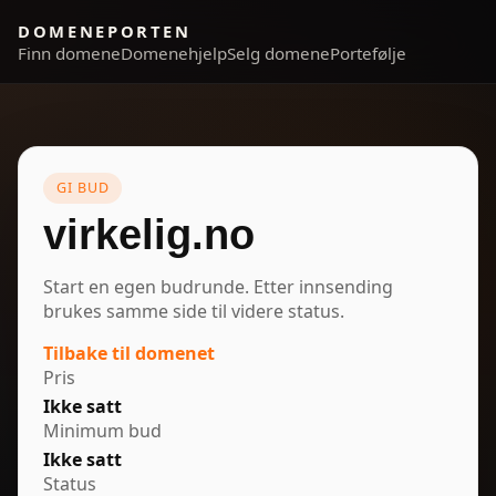
DOMENEPORTEN
Finn domene
Domenehjelp
Selg domene
Portefølje
GI BUD
virkelig.no
Start en egen budrunde. Etter innsending
brukes samme side til videre status.
Tilbake til domenet
Pris
Ikke satt
Minimum bud
Ikke satt
Status