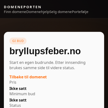
DOMENEPORTEN
Finn domene
Domenehjelp
Selg domene
Portefølje
GI BUD
bryllupsfeber.no
Start en egen budrunde. Etter innsending
brukes samme side til videre status.
Tilbake til domenet
Pris
Ikke satt
Minimum bud
Ikke satt
Status